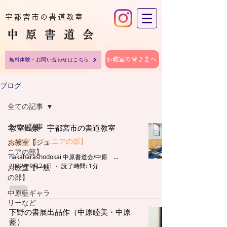
宇都宮市の書道教室
中原​書道会
お教室の皆さまへ
無料体験・お問い合わせはこちら
ブログ
全ての記事
全ての記事
教室風景 宇都宮市の書道教室
お教室【ジュニアの部】
お教室【ジュ
ニアの部】
nakaharashodokai 中原書道会/中原 藍
2022年9月24日
読了時間: 1分
お教室【一般
の部】
中原藍ギャラ
リーなど
下野の書展出品作（中原睦美・中原
藍）