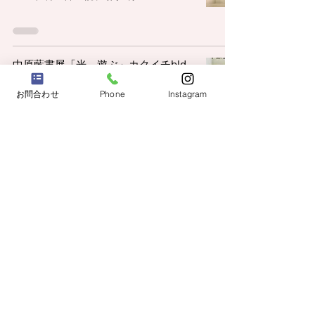
中原藍書展「光、遊ぶ」カクイチbld
にて開催中
お問合わせ
Phone
Instagram
中原藍ギャラリーなど
nakaharashodokai 中原書道会/中原 藍
2022年1月18日
読了時間: 1分
令和2年度展覧会入賞結果について
お教室【ジュニアの部】
nakaharashodokai 中原書道会/中原 藍
2021年4月13日
読了時間: 0分
2.6 YouTube配信