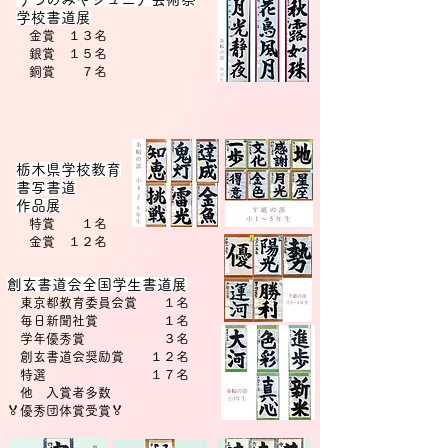
学校書道展
金賞 １３名
銀賞 １５名
​ 銅賞 ７名
​栃木県学校教育
書写書道
作品展
特賞 １名
金賞 １２名
​創玄書道会全国学生書道展
東京都教育委員会賞
１名
毎日新聞社賞 １名
学年優秀賞 ３名
創玄書道会奨励賞 １２名
​ 特選 １７名
​ 他 入賞者多数
​🏅
優秀団体賞受賞🏅