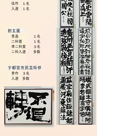
佳作 １名
入選 １名
​
創玄
展
秀逸 １名
二科賞 １名
準二科賞 ３名
二科入選 多数
​
宇都宮市民芸
術祭
秀作 ３名
​ 入選 多数