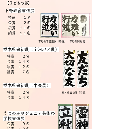
【子どもの部】
​
下野教育書道展
特選 １名
金賞 ２名
銀賞 １１名
​ 銅賞 １１名
下野教育書道展「特選」 下野新聞掲載
栃木県書初展（宇河地区展）
特賞 ２名
金賞 １４名
銀賞 １２名
​ 銅賞 ７名
栃木県書初展（中央展）
特賞 ２名
栃木県書初展「特賞」
金賞 １４名
​
うつのみやジュニア芸術祭
学校書道展
金賞 ９名
銀賞 １２名