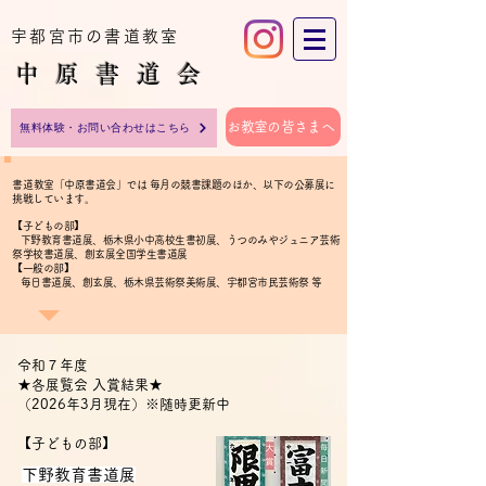
宇都宮市の書道教室
中原​書道会
お教室の皆さまへ
無料体験・お問い合わせはこちら
​書道教室「中原書道会」では 毎月の競書課題のほか、以下の公募展に
挑戦しています。
【子どもの部】
下野教育書道展、栃木県小中高校生書初展、うつのみやジュニア芸術
祭学校書道展、創玄展全国学生書道展
【一般の部】
毎日書道展、創玄展、栃木県芸術祭美術展、宇都宮市民芸術祭 等
令和７年度
★各展覧会 入賞結果★
（2026年3月現在）※随時更新中
【子どもの部】
​下野教育書道展