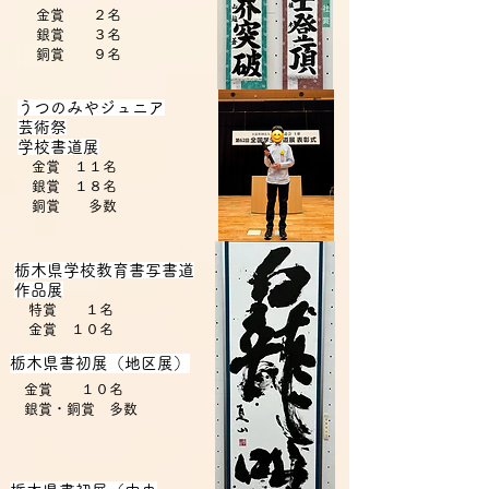
金賞 ２名
銀賞 ３名
​ 銅賞 ９
名
​うつのみやジュニア
芸術祭
学校書道展
金賞 １１名
銀賞 １８名
​ 銅賞 多数
​栃木県学校教育書写書道
作品展
特賞 １名
金賞 １０名
栃木県書初展（地区展）
金賞 １０名
銀賞・
銅賞 多数