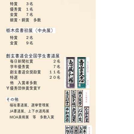
特賞 ３名
優秀賞 １名
金賞 ７名
銀賞・
銅賞 多数
栃木県書初展（中央展）
特賞 ２名
金賞 ９名
​創玄書道会全国学生書道展
毎日新聞社賞 ２名
学年優秀賞 ７名
創玄書道会奨励賞 １１名
​ 特選 ２０名
​ 他 入賞者多数
​🏅
優秀団体賞受賞🏅
​その他
福祉書道展、選挙管理展
JA書道展、上下水道局展
MOA美術展 等 多数入賞