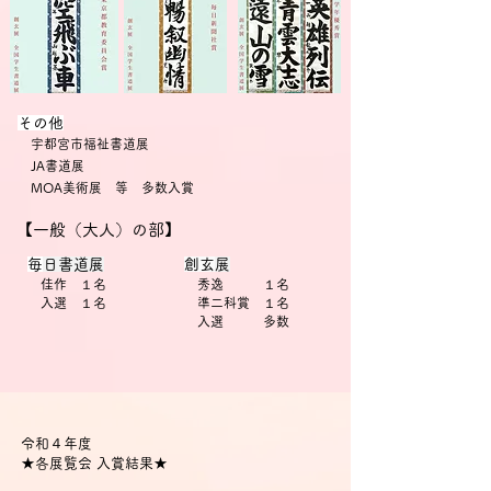
​その他
宇都宮市福祉書道展
JA書道展
MOA美術展 等 多数入賞
【一般（大人）の部】
​
毎日書道展
創玄
展
佳作 １名
秀逸 １名
入選 １名
準二科賞 １名
入選 多数
令和４年度
★各展覧会 入賞結果★