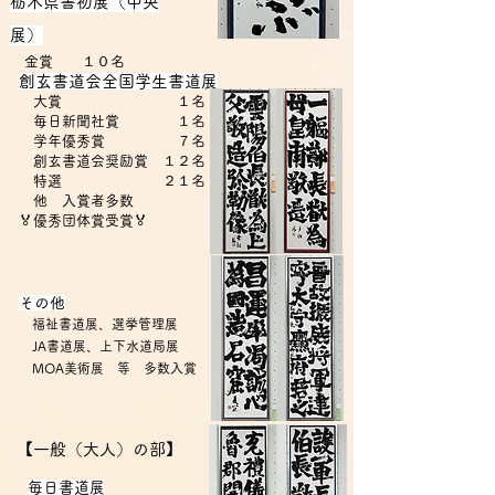
栃木県書初展（中央
展）
金賞 １０名
​創玄書道会全国学生書道展
大賞 １名
毎日新聞社賞 １名
学年優秀賞 ７名
創玄書道会奨励賞 １２名
​ 特選 ２１名
​ 他 入賞者多数
​🏅
優秀団体賞受賞🏅
​その他
福祉書道展、選挙管理展
JA書道展、上下水道局展
MOA美術展 等 多数入賞
【一般（大人）の部】
​毎日書道展