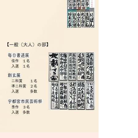
【一般（大人）の部】
​毎日書道展
佳作 １名
入選 １名
​
創玄
展
二科賞 １名
準二科賞 ２名
入選 多数
​
宇都宮市民芸
術祭
秀作 ３名
​ 入選 多数