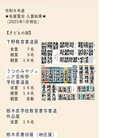
令和６年度
★各展覧会 入賞結果★
（2025年1月現在）
【子どもの部】
​下野教育書道展
金賞 ７名
銀賞 ３名
​ 銅賞 １６
名
​うつのみやジュ
ニア芸術祭
学校書道展
金賞 １５名
銀賞 １４名
​ 銅賞 多数
​栃木県学校教育書写書道
作品展
金賞 １５名
栃木県書初展（地区展）