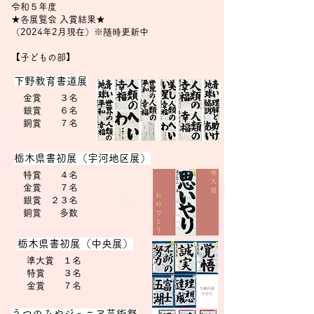
令和５年度
★各展覧会 入賞結果★
（2024年2月現在）※随時更新
中
【子どもの部】
​下野教育書道展
金賞 ３名
銀賞 ６名
​ 銅賞 ７名
栃木県書初展（宇河地区展）
特賞 ４名
金賞 ７名
銀賞 ２３名
​ 銅賞
​多数
栃木県書初展（中央展）
準大賞 １名
特賞 ３名
金賞 ７名
​うつのみやジュニア芸術祭