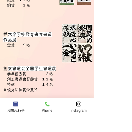
​ 銅賞 １名
​
栃木県学校教育書写書道
作品展
金賞 ９名
​
創玄書道会全国学生書道展
学年優秀賞
３
名
創玄書道会奨励賞 １１名
​ 特選 １４名
​🏅
優秀団体賞受賞🏅
​その他
宇都宮市福祉書道展
お問合わせ
Phone
Instagram
JA書道展
MOA美術展 等 多数入賞