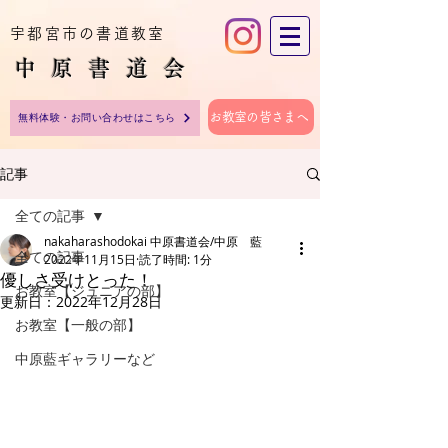
宇都宮市の書道教室
中原​書道会
お教室の皆さまへ
無料体験・お問い合わせはこちら
記事
全ての記事
nakaharashodokai 中原書道会/中原 藍
全ての記事
2022年11月15日
読了時間: 1分
優しさ受けとった！
お教室【ジュニアの部】
更新日：
2022年12月28日
お教室【一般の部】
中原藍ギャラリーなど