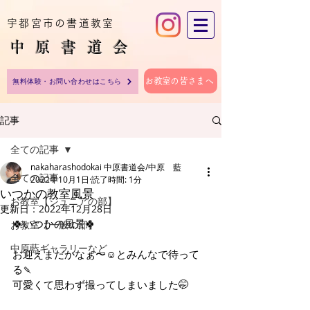
宇都宮市の書道教室
中原​書道会
お教室の皆さまへ
無料体験・お問い合わせはこちら
記事
全ての記事
nakaharashodokai 中原書道会/中原 藍
全ての記事
2022年10月1日
読了時間: 1分
いつかの教室風景
お教室【ジュニアの部】
更新日：
2022年12月28日
🍀いつかの風景🍀
お教室【一般の部】
中原藍ギャラリーなど
お迎えまだかなぁ〜☺️とみんなで待って
る🍡
可愛くて思わず撮ってしまいました🤭