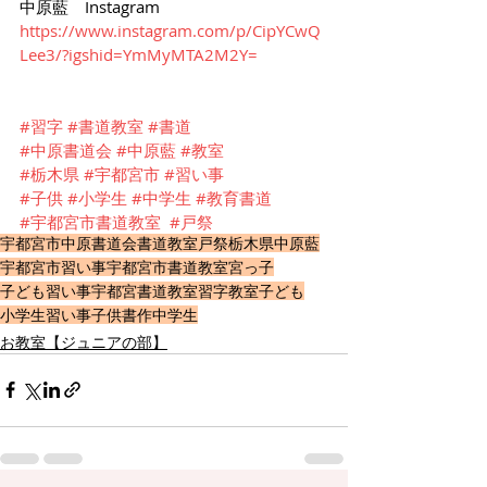
中原藍　Instagram 
https://www.instagram.com/p/CipYCwQ
Lee3/?igshid=YmMyMTA2M2Y=
#習字
#書道教室
#書道
#中原書道会
#中原藍
#教室
#栃木県
#宇都宮市
#習い事
#子供
#小学生
#中学生
#教育書道
#宇都宮市書道教室
#戸祭
宇都宮市
中原書道会
書道教室
戸祭
栃木県
中原藍
宇都宮市習い事
宇都宮市書道教室
宮っ子
子ども習い事
宇都宮書道教室
習字教室
子ども
小学生
習い事
子供
書作
中学生
お教室【ジュニアの部】