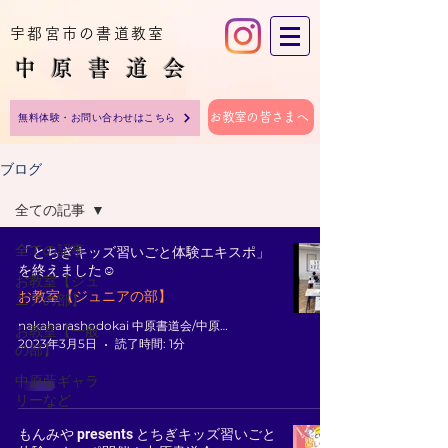
宇都宮市の書道教室
中原​書道会
お教室の皆さまへ
無料体験・お問い合わせはこちら
ブログ
全ての記事
全ての記事
「とちぎキッズ習いごと体験エキスポ」
を終えました☺️
お教室【ジュ
お教室【ジュニアの部】
ニアの部】
nakaharashodokai 中原書道会/中原 藍
お教室【一般
2023年3月5日
読了時間: 1分
の部】
中原藍ギャラ
リーなど
もんみや presents とちぎキッズ習いごと